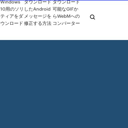
Windows
ダウンロード
ダウンロード
10用のソリ
したAndroid
可能なGIFか
ティアをダ
メッセージを
らWebMへの
ウンロード
修正する方法
コンバーター